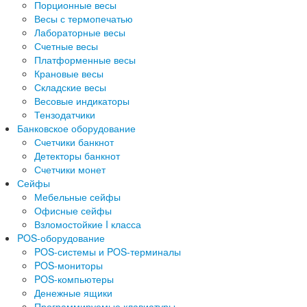
Порционные весы
Весы с термопечатью
Лабораторные весы
Счетные весы
Платформенные весы
Крановые весы
Складские весы
Весовые индикаторы
Тензодатчики
Банковское оборудование
Счетчики банкнот
Детекторы банкнот
Счетчики монет
Сейфы
Мебельные сейфы
Офисные сейфы
Взломостойкие I класса
POS-оборудование
POS-системы и POS-терминалы
POS-мониторы
POS-компьютеры
Денежные ящики
Программируемые клавиатуры