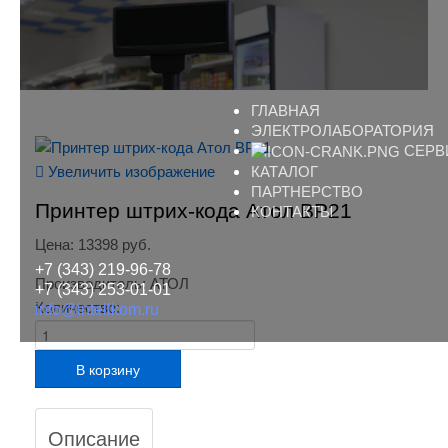
ГЛАВНАЯ
ЭЛЕКТРОЛАБОРАТОРИЯ
СЕРВ
Увеличить изображение
КАТАЛОГ
ПАРТНЕРСТВО
Принтер штрих-кода Атол ВР21
КОНТАКТЫ
Цена:
13398 руб.
+7 (343) 219-96-78
Производитель:
АТОЛ
+7 (343) 253-01-01
Количество:
info@intellkom.ru
Описание