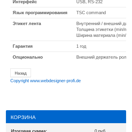
Интерфейс
USB, RS-232
Язык программирования
TSC command
Этикет лента
Внутренний / внешний диаме
Толщина этикетки (min/max)
Ширина материала (min/max
Гарантия
1 год
Опционально
Внешний держатель ролика
Copyright www.webdesigner-profi.de
КОРЗИНА
Итоговая сумма:
0 руб.