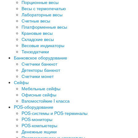
Порционные весы
Весы с термопечатью
Лабораторные весы
Счетные весы
Платформенные весы
Крановые весы
Складские весы
Весовые индикаторы
Тензодатчики
Банковское оборудование
Счетчики банкнот
Детекторы банкнот
Счетчики монет
Сейфы
Мебельные сейфы
Офисные сейфы
Взломостойкие I класса
POS-оборудование
POS-системы и POS-терминалы
POS-мониторы
POS-компьютеры
Денежные ящики
Программируемые клавиатуры