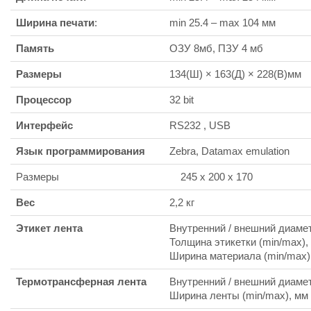
Ширина печати
:
min 25.4 – max 104 мм
Память
ОЗУ 8мб, ПЗУ 4 мб
Размеры
134(Ш) × 163(Д) × 228(В)мм
Процессор
32 bit
Интерфейс
RS232 , USB
Язык программирования
Zebra, Datamax emulation
Размеры
245 x 200 x 170
Вес
2,2 кг
Этикет лента
Внутренний / внешний диаметр
Толщина этикетки (min/max), 
Ширина материала (min/max),
Термотрансферная лента
Внутренний / внешний диаметр
Ширина ленты (min/max), мм 2