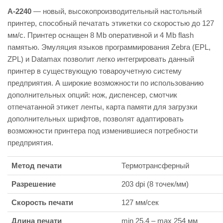
A-2240
— новый, высокопроизводительный настольный
принтер, способный печатать этикетки со скоростью до 127
мм/с. Принтер оснащен 8 Mb оперативной и 4 Mb flash
памятью. Эмуляция языков программирования Zebra (EPL,
ZPL) и Datamax позволит легко интегрировать данный
принтер в существующую товароучетную систему
предприятия. А широкие возможности по использованию
дополнительных опций: нож, диспенсер, смотчик
отпечатанной этикет ленты, карта памяти для загрузки
дополнительных шрифтов, позволят адаптировать
возможности принтера под изменившиеся потребности
предприятия.
Метод печати
Термотрансферный
Разрешение
203 dpi (8 точек/мм)
Скорость печати
127 мм/сек
Длина печати
min 25.4 – max 254 мм