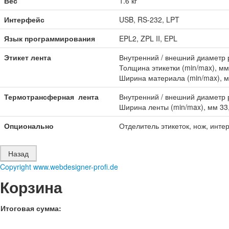
Вес
1.6 кг
Интерфейс
USB, RS-232, LPT
Язык программирования
EPL2, ZPL II, EPL
Этикет лента
Внутренний / внешний диаметр р
Толщина этикетки (min/max), мм 
Ширина материала (min/max), мм
Термотрансферная лента
Внутренний / внешний диаметр р
Ширина ленты (min/max), мм 33,
Опционально
Отделитель этикеток, нож, инт
Copyright www.webdesigner-profi.de
Корзина
Итоговая сумма: