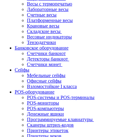
Весы с термопечатью
Лабораторные весы
Счетные весы
Платформенные весы
Крановые весы
Складские весы
Весовые индикаторы
Тензодатчики
Банковское оборудование
Счетчики банкнот
Детекторы банкнот
Счетчики монет
Сейфы
Мебельные сейфы
Офисные сейфы
Взломостойкие I класса
POS-оборудование
POS-системы и POS-терминалы
POS-мониторы
POS-компьютеры
Денежные ящики
Программируемые клавиатуры
Сканеры штрих-кодов
Принтеры этикеток
Принтеры чеков